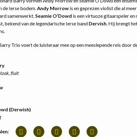
onard Barry vormen Andy Morrow en Seamie O’Dowd een ensembl
in de Ierse bodem.
Andy Morrow
is en geprezen violist die al meer
nard samenwerkt.
Seamie O’Dowd
is een virtuoze gitaarspeler en 
st, bekend van de legendarische Ierse band
Dervish
. Hij brengt het
ns.
arry Trio voert de luisteraar mee op een meeslepende reis door der
ry
lzak, fluit
ow
wd (Derwish)
g
len: