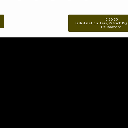
20:30
Kadril met o.a. Laïs, Patrick Ri
De Roovere.