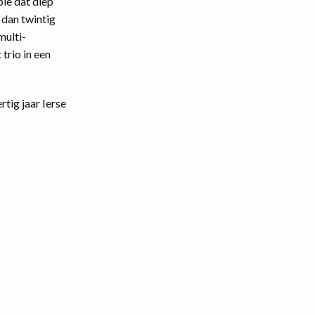
e dat diep
 dan twintig
multi-
 trio in een
tig jaar Ierse