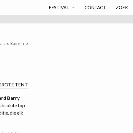
FESTIVAL
CONTACT
ZOEK
ARCHIEF
DE VOS
onard Barry Trio
FESTIVAL 2026
FESTIVAL 2025
FESTIVAL 2024
GROTE TENT
ZOMERCAFÉ 2021
rd Barry
 absolute top
ZOMERCAFÉ 2020
tie, die elk
ZOMERCAFÉ BLOG