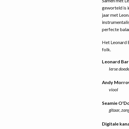
Samen met Le
geworteld is 
jaar met Leo
instrumentali
perfecte bala
Het Leonard B
folk.
Leonard Bar
Ierse doede
Andy Morr
viool
Seamie O'Do
gitaar, zan
Digitale kana