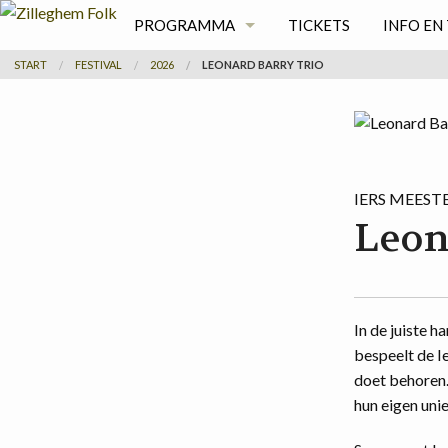
PROGRAMMA
TICKETS
INFO EN 
START
FESTIVAL
2026
LEONARD BARRY TRIO
VRIJDAG
WAAR
ZATERDAG
KAMPER
ZONDAG
IERS MEEST
Leon
In de juiste h
bespeelt de Ie
doet behoren. 
hun eigen uni