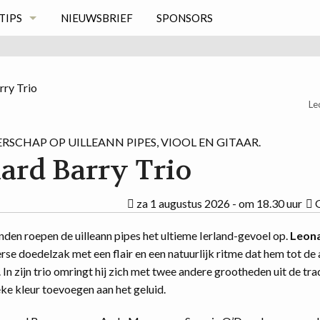
TIPS
NIEUWSBRIEF
SPONSORS
EN
Le
ERSCHAP OP UILLEANN PIPES, VIOOL EN GITAAR.
ard Barry Trio
za 1 augustus 2026 - om 18.30 uur
anden roepen de uilleann pipes het ultieme Ierland-gevoel op.
Leona
rse doedelzak met een flair en een natuurlijk ritme dat hem tot de
In zijn trio omringt hij zich met twee andere grootheden uit de tradi
eke kleur toevoegen aan het geluid.